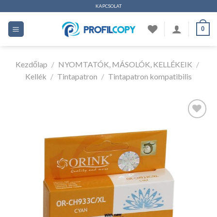
Ugrás
KAPCSOLAT
a
0
tartalomhoz
Kezdőlap
/
NYOMTATÓK, MÁSOLÓK, KELLÉKEIK
/
Kellék
/
Tintapatron
/
Tintapatron kompatibilis
Kedvencekhez