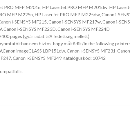
Jet PRO MFP M201n, HP LaserJet PRO MFP M201dw, HP Laser
PRO MFP M225n, HP LaserJet PRO MFP M225dw, Canon i-SENS
anon i-SENSYS MF215, Canon i-SENSYS MF217w, Canon i-SENS
 Canon i-SENSYS MF223D, Canon i-SENSYS MF224D
2400 pages (gyári adat, 5% fedettség mellett)
nyomtatókban nem biztos, hogy működik/In the following printers
anon imageCLASS LBP151dw, Canon i-SENSYS MF231, Canon i
247, Canon i-SENSYS MF249 Katalóguskód: 10742
ompatibilis
k