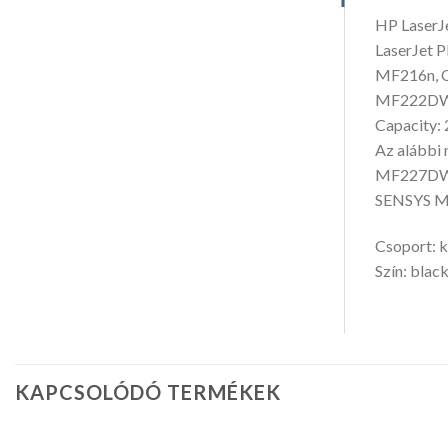
HP Laser
LaserJet 
MF216n, C
MF222DW,
Capacity: 
Az alábbi 
MF227DW,C
SENSYS MF
Csoport: k
Szín: blac
KAPCSOLÓDÓ TERMÉKEK