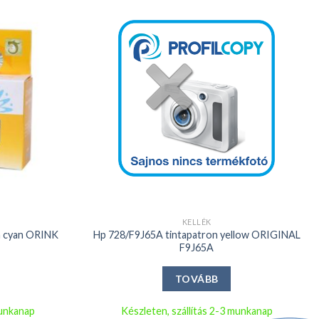
Kedvencekhez
Kedvencekhez
+
KELLÉK
n cyan ORINK
Hp 728/F9J65A tintapatron yellow ORIGINAL
F9J65A
TOVÁBB
munkanap
Készleten, szállítás 2-3 munkanap