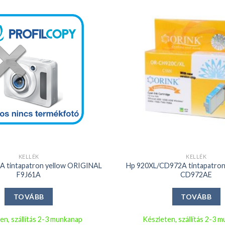
Kedvencekhez
+
KELLÉK
KELLÉK
A tintapatron yellow ORIGINAL
Hp 920XL/CD972A tintapatro
F9J61A
CD972AE
TOVÁBB
TOVÁBB
en, szállítás 2-3 munkanap
Készleten, szállítás 2-3 