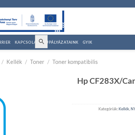
RRIER
KAPCSOLAT
EU PÁLYÁZATAINK
GYIK
/
Kellék
/
Toner
/
Toner kompatibilis
Hp CF283X/Can
edvencekhez
Kategóriák:
Kellék
,
N