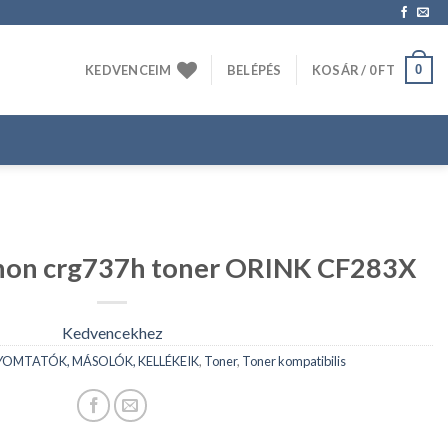
0
KEDVENCEIM
BELÉPÉS
KOSÁR /
0
FT
on crg737h toner ORINK CF283X
Kedvencekhez
YOMTATÓK, MÁSOLÓK, KELLÉKEIK
,
Toner
,
Toner kompatibilis