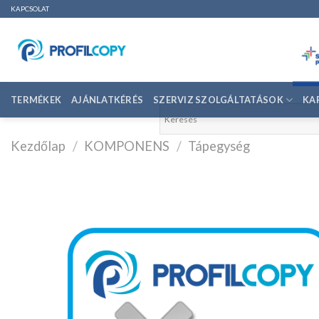
Ugrás
KAPCSOLAT
a
tartalomhoz
TERMÉKEK
AJÁNLATKÉRÉS
SZERVIZ SZOLGÁLTATÁSOK
KA
Kezdőlap
/
KOMPONENS
/
Tápegység
K