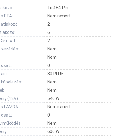
lakozó:
1x 4+4-Pin
s ETA:
Nem ismert
atlakozó:
2
tlakozó:
6
Ie csat.:
2
 vezérlés:
Nem
Nem
 csat.:
0
ság:
80 PLUS
 kábelezés:
Nem
l:
Nem
ény (12V):
540 W
cs LAMDA:
Nem ismert
 csat.:
0
v működés:
Nem
ény:
600 W