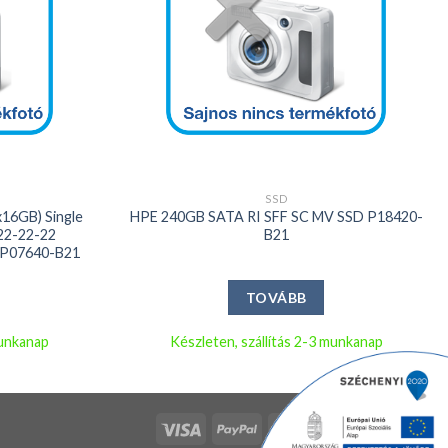
+
SSD
16GB) Single
HPE 240GB SATA RI SFF SC MV SSD P18420-
22-22-22
B21
t P07640-B21
TOVÁBB
munkanap
Készleten, szállítás 2-3 munkanap