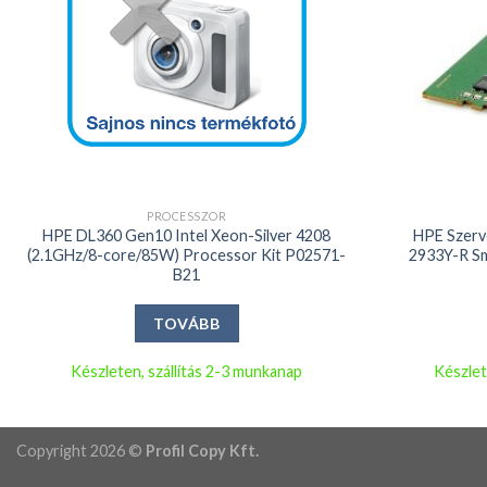
+
+
PROCESSZOR
HPE DL360 Gen10 Intel Xeon-Silver 4208
HPE Szerv
(2.1GHz/8-core/85W) Processor Kit P02571-
2933Y-R S
B21
TOVÁBB
Készleten, szállítás 2-3 munkanap
Készlet
Copyright 2026 ©
Profil Copy Kft.