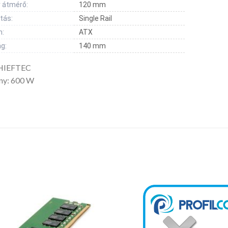
r átmérő:
120 mm
tás:
Single Rail
:
ATX
g:
140 mm
CHIEFTEC
ény: 600 W
Kedvencekhez