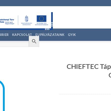
RRIER
KAPCSOLAT
EU PÁLYÁZATAINK
GYIK
CHIEFTEC Táp
edvencekhez