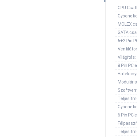
CPU Csat
Cybenetic
MOLEX cs
SATA csa
6+2 Pin PC
Ventilátor
Világítás:
8 Pin PCIe
Hatékony
Moduláris
Szoftverre
Teljesítm
Cybeneti
6 Pin PCIe
Félpasszí
Teljesítm