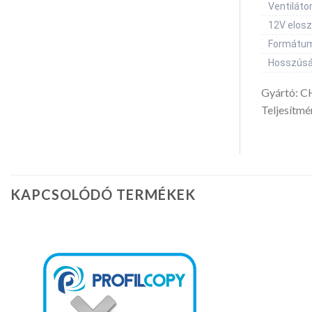
Ventiláto
12V elosz
Formátum
Hosszúsá
Gyártó: 
Teljesítm
KAPCSOLÓDÓ TERMÉKEK
Kedvencekhez