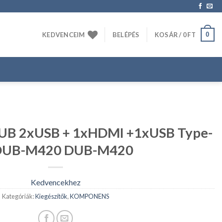
0
KEDVENCEIM
BELÉPÉS
KOSÁR /
0
FT
UB 2xUSB + 1xHDMI +1xUSB Type-
 DUB-M420 DUB-M420
Kedvencekhez
Kategóriák:
Kiegészítők
,
KOMPONENS