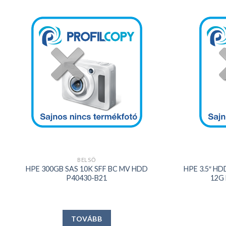
Kedvencekhez
+
+
BELSŐ
HPE 300GB SAS 10K SFF BC MV HDD
HPE 3.5″ HD
P40430-B21
12G 
TOVÁBB