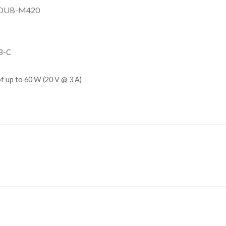
, DUB-M420
SB-C
f up to 60 W (20 V @ 3 A)