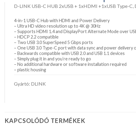
D-LINK USB-C HUB 2xUSB + 1xHDMI +1xUSB Type-C
4-in-1 USB-C Hub with HDMI and Power Delivery
– Ultra HD video resolution up to 4K @ 30Hz
– Supports HDMI 1.4 and DisplayPort Alternate Mode over U
– HDCP 2.2 compatible
– Two USB 3.0 SuperSpeed 5 Gbps ports
– One USB 3.0 Type-C port with data sync and power delivery o
– Backwards compatible with USB 2.0 and USB 1.1 devices
– Simply plug it in and you’re ready to go
– No additional hardware or software installation required
– plastic housing
Gyártó: DLINK
KAPCSOLÓDÓ TERMÉKEK