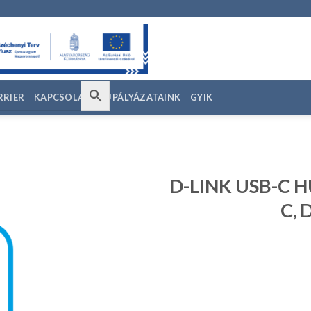
RRIER
KAPCSOLAT
EU PÁLYÁZATAINK
GYIK
D-LINK USB-C H
C,
edvencekhez