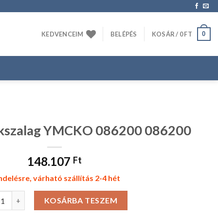
0
KEDVENCEIM
BELÉPÉS
KOSÁR /
0
FT
kszalag YMCKO 086200 086200
148.107
Ft
delésre, várható szállítás 2-4 hét
O Festékszalag YMCKO 086200 086200 mennyiség
KOSÁRBA TESZEM