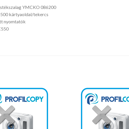
stékszalag YMCKO 086200
 500 kártyaoldal/tekercs
t nyomtatók
C550
Kedvencekhez