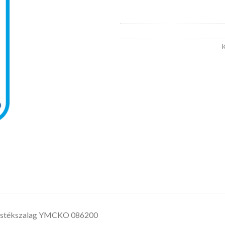
K
stékszalag YMCKO 086200