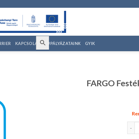
RRIER
KAPCSOLAT
EU PÁLYÁZATAINK
GYIK
FARGO Festé
edvencekhez
Ren
FARG