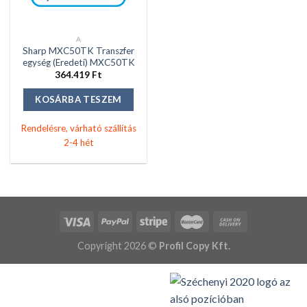
A
Sharp MXC50TK Transzfer
egység (Eredeti) MXC50TK
364.419
Ft
KOSÁRBA TESZEM
Rendelésre, várható szállítás
2-4 hét
Copyright 2026 ©
Profil Copy Kft.