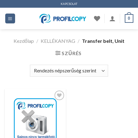
Ugrás
KAPCSOLAT
a
0
tartalomhoz
Kezdőlap
/
KELLÉKANYAG
/
Transfer belt, Unit
SZŰRÉS
Kedvencekhez