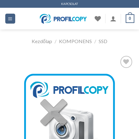
Ugrás
KAPCSOLAT
a
0
tartalomhoz
Kezdőlap
/
KOMPONENS
/
SSD
Kedvencekhez