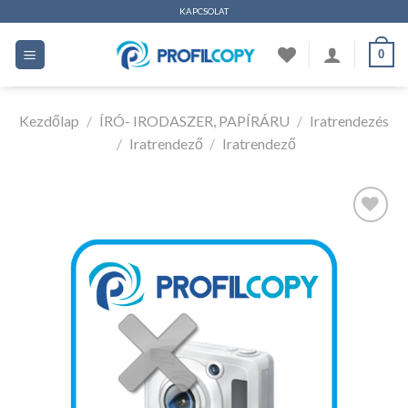
Ugrás
KAPCSOLAT
a
0
tartalomhoz
Kezdőlap
/
ÍRÓ- IRODASZER, PAPÍRÁRU
/
Iratrendezés
/
Iratrendező
/
Iratrendező
Kedvencekhez