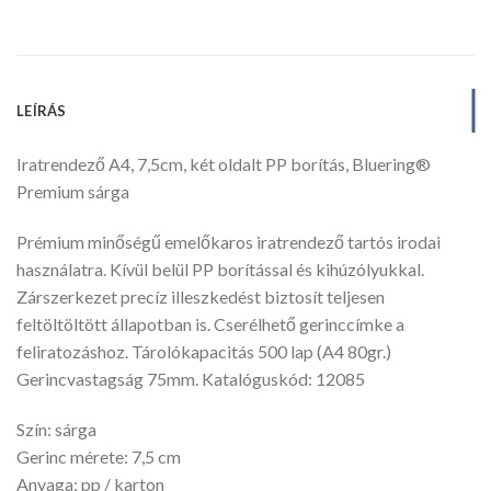
LEÍRÁS
Iratrendező A4, 7,5cm, két oldalt PP borítás, Bluering®
Premium sárga
Prémium minőségű emelőkaros iratrendező tartós irodai
használatra. Kívül belül PP borítással és kihúzólyukkal.
Zárszerkezet precíz illeszkedést biztosít teljesen
feltöltöltött állapotban is. Cserélhető gerinccímke a
feliratozáshoz. Tárolókapacitás 500 lap (A4 80gr.)
Gerincvastagság 75mm. Katalóguskód: 12085
Szín: sárga
Gerinc mérete: 7,5 cm
Anyaga: pp / karton