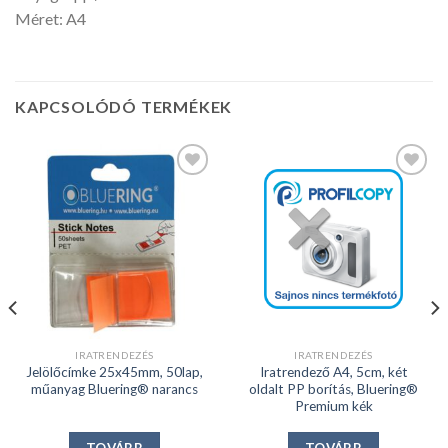
Méret: A4
KAPCSOLÓDÓ TERMÉKEK
Kedvencekhez
Kedvencekhez
IRATRENDEZÉS
IRATRENDEZÉS
Jelölőcímke 25x45mm, 50lap,
Iratrendező A4, 5cm, két
műanyag Bluering® narancs
oldalt PP borítás, Bluering®
Premium kék
TOVÁBB
TOVÁBB