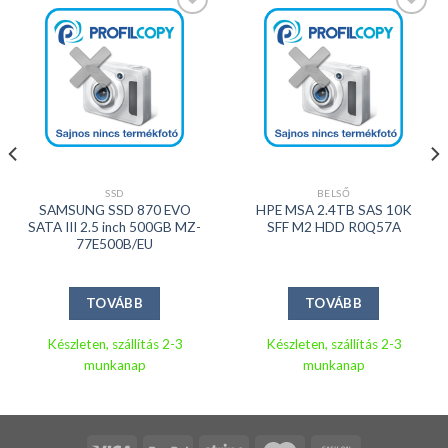
Kedvencekhez
Kedvencekhez
SSD
BELSŐ
SAMSUNG SSD 870 EVO
HPE MSA 2.4TB SAS 10K
SATA III 2.5 inch 500GB MZ-
SFF M2 HDD R0Q57A
77E500B/EU
TOVÁBB
TOVÁBB
Készleten, szállítás 2-3
Készleten, szállítás 2-3
munkanap
munkanap