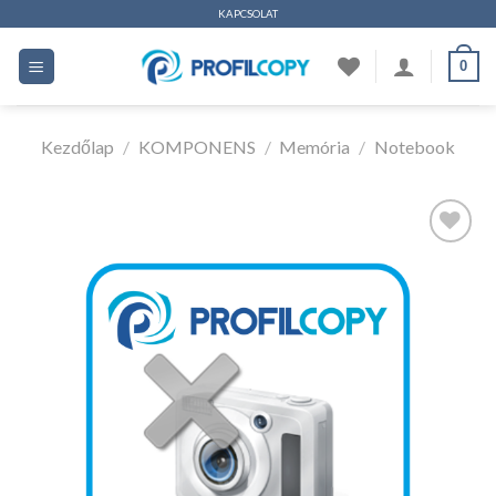
Ugrás
KAPCSOLAT
a
0
tartalomhoz
Kezdőlap
/
KOMPONENS
/
Memória
/
Notebook
Kedvencekhez