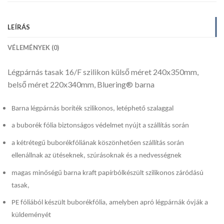
LEÍRÁS
VÉLEMÉNYEK (0)
Légpárnás tasak 16/F szilikon külső méret 240x350mm,
belső méret 220x340mm, Bluering® barna
Barna légpárnás boríték szilikonos, letéphető szalaggal
a buborék fólia biztonságos védelmet nyújt a szállítás során
a kétrétegű buborékfóliának köszönhetően szállítás során
ellenállnak az ütéseknek, szúrásoknak és a nedvességnek
magas minőségű barna kraft papírbólkészült szilikonos záródású
tasak,
PE fóliából készült buborékfólia, amelyben apró légpárnák óvják a
küldeményét