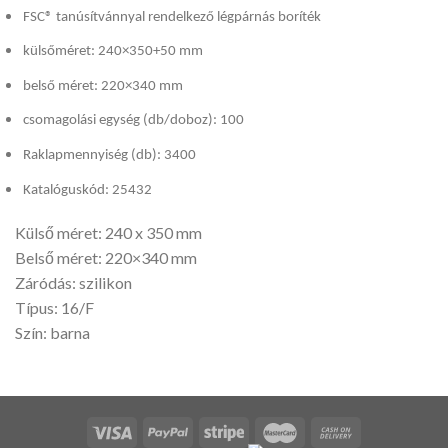
FSC® tanúsítvánnyal rendelkező légpárnás boríték
külsőméret: 240×350+50 mm
belső méret: 220×340 mm
csomagolási egység (db/doboz): 100
Raklapmennyiség (db): 3400
Katalóguskód: 25432
Külső méret: 240 x 350 mm
Belső méret: 220×340 mm
Záródás: szilikon
Típus: 16/F
Szín: barna