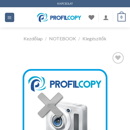
Ugrás
KAPCSOLAT
a
0
tartalomhoz
Kezdőlap
/
NOTEBOOK
/
Kiegészítők
Kedvencekhez