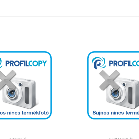
Kedvencekhez
+