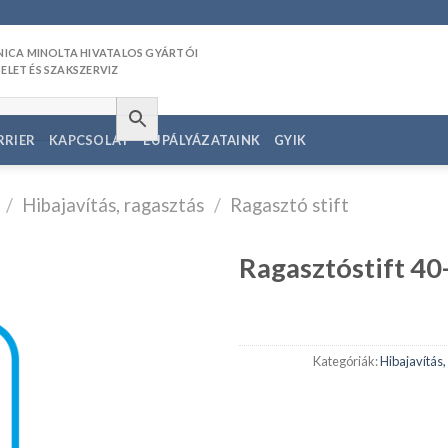
RRIER
KAPCSOLAT
EU PÁLYÁZATAINK
GYIK
/
Hibajavítás, ragasztás
/
Ragasztó stift
Ragasztóstift 4
edvencekhez
Kategóriák:
Hibajavítás,