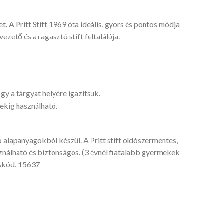
t. A Pritt Stift 1969 óta ideális, gyors és pontos módja
zető és a ragasztó stift feltalálója.
gy a tárgyat helyére igazítsuk.
vekig használható.
alapanyagokból készül. A Pritt stift oldószermentes,
álható és biztonságos. (3 évnél fiatalabb gyermekek
uskód: 15637