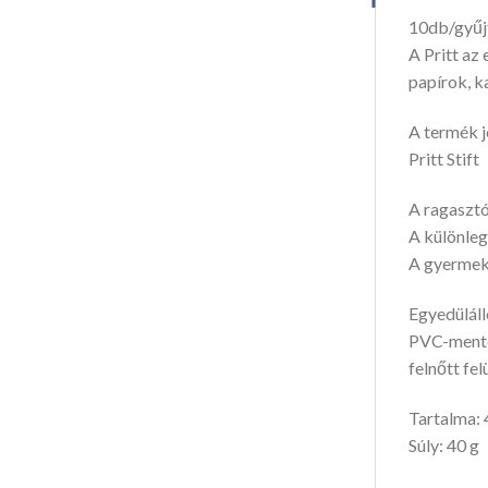
10db/gyűj
A Pritt az 
papírok, k
A termék j
Pritt Stift
A ragasztó
A különleg
A gyermek
Egyedüláll
PVC-mente
felnőtt fe
Tartalma: 
Súly: 40 g