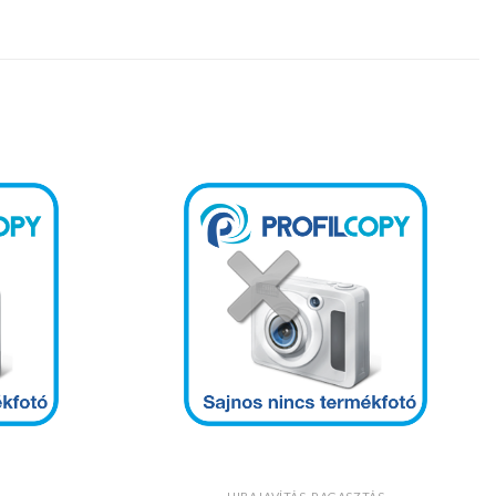
Kedvencekhez
Kedvencekhez
+