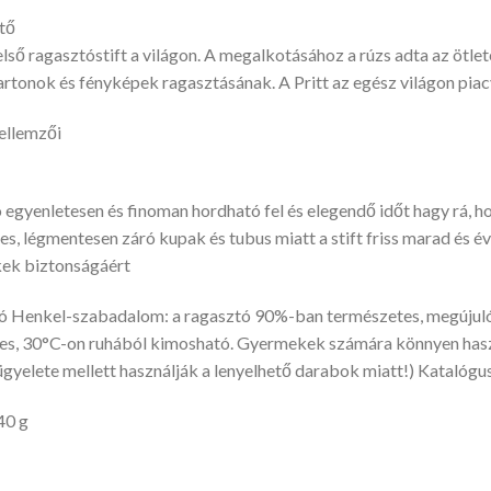
tő
első ragasztóstift a világon. A megalkotásához a rúzs adta az ötlete
artonok és fényképek ragasztásának. A Pritt az egész világon piacve
ellemzői
 egyenletesen és finoman hordható fel és elegendő időt hagy rá, ho
es, légmentesen záró kupak és tubus miatt a stift friss marad és é
ek biztonságáért
ó Henkel-szabadalom: a ragasztó 90%-ban természetes, megújuló 
s, 30°C-on ruhából kimosható. Gyermekek számára könnyen haszn
lügyelete mellett használják a lenyelhető darabok miatt!) Katalóg
40 g