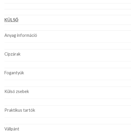
KÜLSŐ
Anyag információ
Cipzárak
Fogantyúk
Külső zsebek
Praktikus tartók
Vállpánt