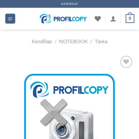
Ugrás
KAPCSOLAT
a
0
tartalomhoz
Kezdőlap
/
NOTEBOOK
/
Táska
Kedvencekhez