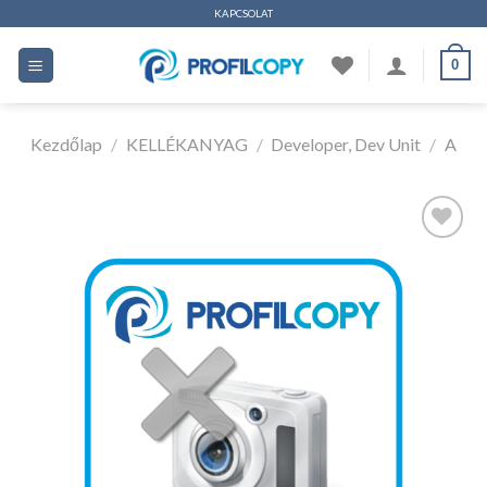
Ugrás
KAPCSOLAT
a
0
tartalomhoz
Kezdőlap
/
KELLÉKANYAG
/
Developer, Dev Unit
/
A
Kedvencekhez