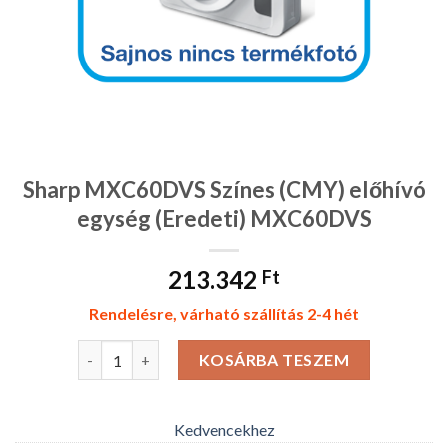
Sharp MXC60DVS Színes (CMY) előhívó
egység (Eredeti) MXC60DVS
213.342
Ft
Rendelésre, várható szállítás 2-4 hét
Sharp MXC60DVS Színes (CMY) előhívó egység (Ered
KOSÁRBA TESZEM
Kedvencekhez