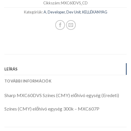
Cikkszám:
MXC60DVS_CD
Kategóriák:
A
,
Developer, Dev Unit
,
KELLÉKANYAG
LEÍRÁS
TOVÁBBI INFORMÁCIÓK
Sharp MXC60DVS Színes (CMY) előhívó egység (Eredeti)
Színes (CMY) előhívó egység 300k – MXC607P