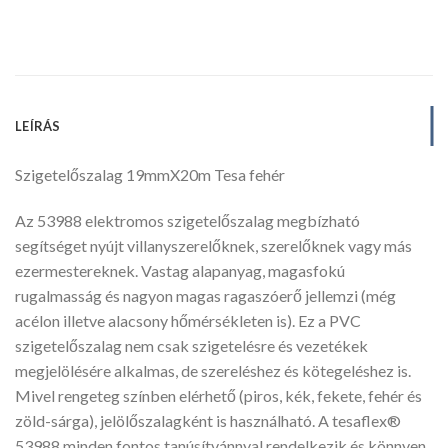
LEÍRÁS
Szigetelőszalag 19mmX20m Tesa fehér
Az 53988 elektromos szigetelőszalag megbízható
segítséget nyújt villanyszerelőknek, szerelőknek vagy más
ezermestereknek. Vastag alapanyag, magasfokú
rugalmasság és nagyon magas ragaszóerő jellemzi (még
acélon illetve alacsony hőmérsékleten is). Ez a PVC
szigetelőszalag nem csak szigetelésre és vezetékek
megjelölésére alkalmas, de szereléshez és kötegeléshez is.
Mivel rengeteg színben elérhető (piros, kék, fekete, fehér és
zöld-sárga), jelölőszalagként is használható. A tesaflex®
53988 minden fontos tanúsítvánnyal rendelkezik és könnyen