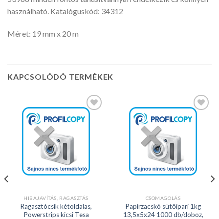
használható. Katalóguskód: 34312
Méret: 19 mm x 20 m
KAPCSOLÓDÓ TERMÉKEK
Kedvencekhez
Kedvencekhez
HIBAJAVÍTÁS, RAGASZTÁS
CSOMAGOLÁS
Ragasztócsík kétoldalas,
Papírzacskó sütőipari 1kg
Powerstrips kicsi Tesa
13,5x5x24 1000 db/doboz,