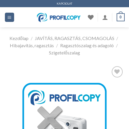
Ugrás
KAPCSOLAT
a
0
tartalomhoz
Kezdőlap
/
JAVÍTÁS, RAGASZTÁS, CSOMAGOLÁS
/
Hibajavítás, ragasztás
/
Ragasztószalag és adagoló
/
Szigetelőszalag
Kedvencekhez