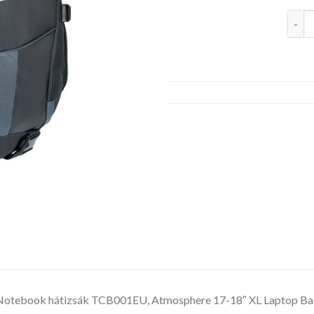
TARGU
tebook hátizsák TCB001EU, Atmosphere 17-18″ XL Laptop Bac