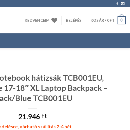
0
KEDVENCEIM
BELÉPÉS
KOSÁR /
0
FT
tebook hátizsák TCB001EU,
 17-18″ XL Laptop Backpack –
lack/Blue TCB001EU
21.946
Ft
delésre, várható szállítás 2-4 hét