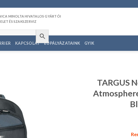
RRIER
KAPCSOLAT
EU PÁLYÁZATAINK
GYIK
TARGUS No
Atmosphere
Kedvencekhez
B
Ren