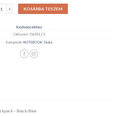
S Notebook hátizsák TCB001EU, Atmosphere 17-18" XL Laptop B
KOSÁRBA TESZEM
Kedvencekhez
Cikkszám:
156392_CS
Kategóriák:
NOTEBOOK
,
Táska
kpack – Black/Blue