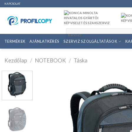
Ugrás
KAPCSOLAT
a
tartalomhoz
TERMÉKEK
AJÁNLATKÉRÉS
SZERVIZ SZOLGÁLTATÁSOK
KA
Kezdőlap
/
NOTEBOOK
/
Táska