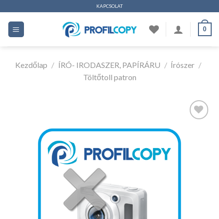
Ugrás
KAPCSOLAT
a
0
tartalomhoz
Kezdőlap
/
ÍRÓ- IRODASZER, PAPÍRÁRU
/
Írószer
/
Töltőtoll patron
Kedvencekhez