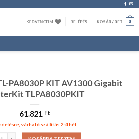
0
KEDVENCEIM
BELÉPÉS
KOSÁR /
0
FT
TL-PA8030P KIT AV1300 Gigabit
rterKit TLPA8030PKIT
61.821
Ft
delésre, várható szállítás 2-4 hét
NK KIT TL-PA8030P KIT AV1300 Gigabit StarterKit TLPA8030PKIT
KOSÁRBA TESZEM