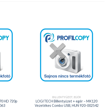
Kedvencekhez
Kedvencekhez
+
BILLENTYŰZET, EGÉR
70 HD 720p
LOGITECH Billentyűzet + egér – MK120
063
Vezetékes Combo USB, HUN 920-002542