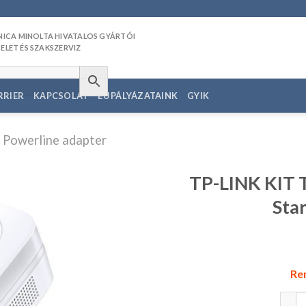
RRIER
KAPCSOLAT
EU PÁLYÁZATAINK
GYIK
 Powerline adapter
TP-LINK KIT 
Sta
edvencekhez
Ren
TP-LI