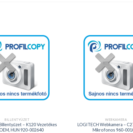
Kedvencekhez
+
BILLENTYŰZET
WEBKAMERA
illentyűzet – K120 Vezetékes
LOGITECH Webkamera – C2
OEM, HUN 920-002640
Mikrofonos 960-001