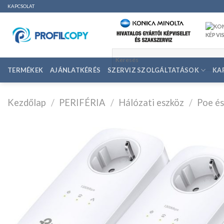
Ugrás
KAPCSOLAT
a
tartalomhoz
TERMÉKEK
AJÁNLATKÉRÉS
SZERVIZ SZOLGÁLTATÁSOK
KA
Kezdőlap
/
PERIFÉRIA
/
Hálózati eszköz
/
Poe és
K