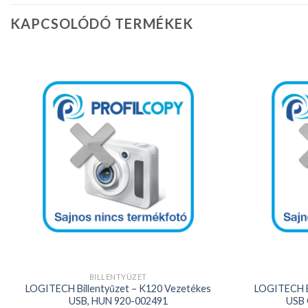
KAPCSOLÓDÓ TERMÉKEK
Kedvencekhez
+
+
BILLENTYŰZET
LOGITECH Billentyűzet – K120 Vezetékes
LOGITECH B
USB, HUN 920-002491
USB 