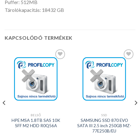
Puffer: 512MB
Tárolókapacitás: 18432 GB
KAPCSOLÓDÓ TERMÉKEK
Kedvencekhez
Kedvencekhez
BELSŐ
SSD
HPE MSA 1.8TB SAS 10K
SAMSUNG SSD 870 EVO
SFF M2 HDD R0Q56A
SATA III 2.5 inch 250GB MZ-
77E250B/EU