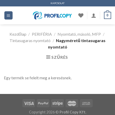
Ugrás
KAPCSOLAT
a
0
tartalomhoz
Kezdőlap
/
PERIFÉRIA
/
Nyomtató, másoló, MFP
/
Tintasugaras nyomtató
/
Nagyméretű tintasugaras
nyomtató
SZŰRÉS
Egy termék se felelt meg a keresésnek.
Copyright 2026 ©
Profil Copy Kft.