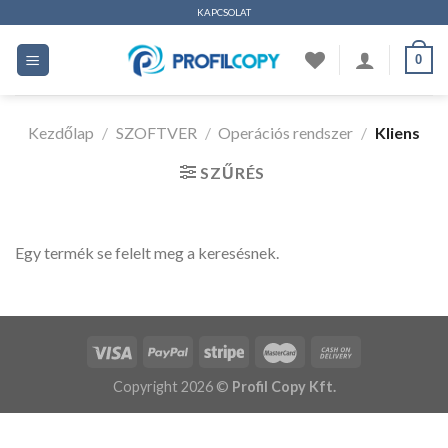
Ugrás
KAPCSOLAT
a
0
tartalomhoz
Kezdőlap
/
SZOFTVER
/
Operációs rendszer
/
Kliens
SZŰRÉS
Egy termék se felelt meg a keresésnek.
Copyright 2026 ©
Profil Copy Kft.