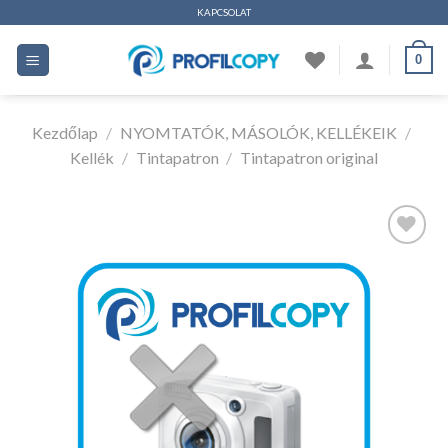
Ugrás
KAPCSOLAT
a
0
tartalomhoz
Kezdőlap
/
NYOMTATÓK, MÁSOLÓK, KELLÉKEIK
/
Kellék
/
Tintapatron
/
Tintapatron original
Kedvencekhez